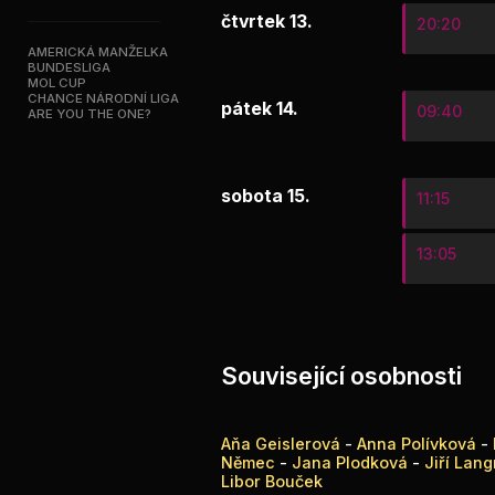
čtvrtek 13.
20:20
AMERICKÁ MANŽELKA
BUNDESLIGA
MOL CUP
CHANCE NÁRODNÍ LIGA
pátek 14.
09:40
ARE YOU THE ONE?
sobota 15.
11:15
13:05
Související osobnosti
Aňa Geislerová
-
Anna Polívková
-
Němec
-
Jana Plodková
-
Jiří Lan
Libor Bouček