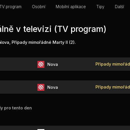
TV program
Osobní
Mobilní aplikace
Tipy
Další
lně v televizi (TV program)
 Nova, Případy mimořádné Marty II (2).
Případy mimořádn
Nova
Případy mimořádn
Nova
y pro tento den