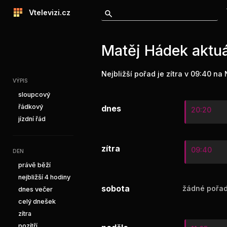
Vtelevizi.cz
Matěj Hádek aktuá
Nejbližší pořad je zítra v 09:40 na
VÝPIS
sloupcový
řádkový
dnes
20:20
jízdní řád
zítra
09:40
DEN
právě běží
nejbližší 4 hodiny
sobota
žádné pořad
dnes večer
celý dnešek
zítra
pozítří