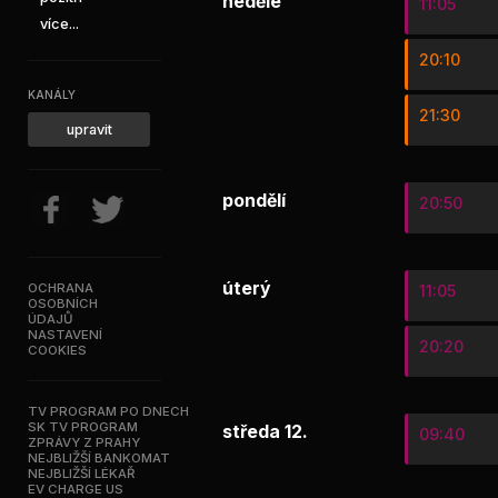
neděle
11:05
více...
20:10
KANÁLY
21:30
upravit
pondělí
20:50
úterý
OCHRANA
11:05
OSOBNÍCH
ÚDAJŮ
NASTAVENÍ
20:20
COOKIES
TV PROGRAM PO DNECH
SK TV PROGRAM
středa 12.
09:40
ZPRÁVY Z PRAHY
NEJBLIŽŠÍ BANKOMAT
NEJBLIŽŠÍ LÉKAŘ
EV CHARGE US