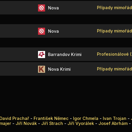
Případy mimořádn
Nova
Případy mimořádn
Nova
Profesionálové (
Barrandov Krimi
Případy mimořád
Nova Krimi
David Prachař
-
František Němec
-
Igor Chmela
-
Ivan Trojan
-
gmajer
-
Jiří Novák
-
Jiří Strach
-
Jiří Vyorálek
-
Josef Abrhám
-