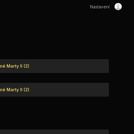
Nastavení
é Marty II (2)
é Marty II (2)