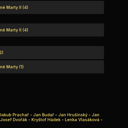
é Marty II (4)
é Marty II (4)
2)
né Marty (1)
Jakub Prachař
-
Jan Budař
-
Jan Hrušínský
-
Jan
Josef Dvořák
-
Kryštof Hádek
-
Lenka Vlasáková
-