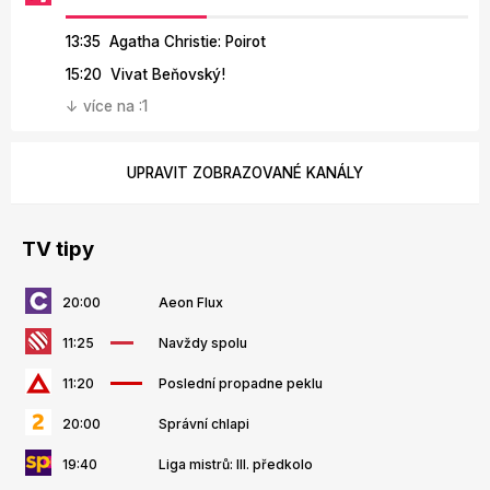
13:35 Agatha Christie: Poirot
15:20 Vivat Beňovský!
↓ více na :1
UPRAVIT ZOBRAZOVANÉ KANÁLY
TV tipy
20:00
Aeon Flux
11:25
Navždy spolu
11:20
Poslední propadne peklu
20:00
Správní chlapi
19:40
Liga mistrů: III. předkolo