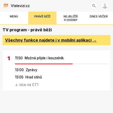
Vtelevizi.cz
MENU
PRÁVĚ BĚŽÍ
NEJBLIŽŠÍ
DNES VEČER
4 HODINY
TV program - právě běží
Všechny funkce najdete i v mobilní aplikaci →
11:50 Možná přijde i kouzelník
13:00 Zprávy
13:05 Hrad stínů
↓ více na ČT1