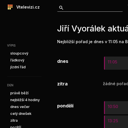
Vtelevizi.cz
Jiří Vyorálek aktu
Nejbližší pořad je dnes v 11:05 na 
VÝPIS
sloupcový
řádkový
dnes
11:05
jízdní řád
zítra
žádné pořad
DEN
právě běží
nejbližší 4 hodiny
pondělí
10:50
dnes večer
celý dnešek
zítra
13:25
pozítří