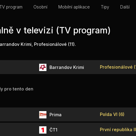
TV program
Osobní
Mobilní aplikace
Tipy
Další
álně v televizi (TV program)
Barrandov Krimi, Profesionálové (11).
Profesionálové (
Barrandov Krimi
y pro tento den
Polda VI (6)
Prima
První republika II
ČT1