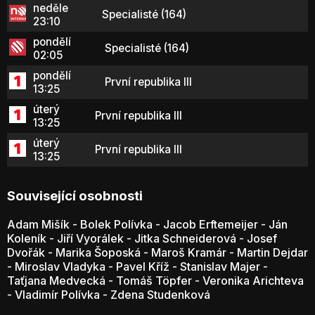
neděle
Specialisté (164)
23:10
pondělí
Specialisté (164)
02:05
pondělí
První republika III
13:25
úterý
První republika III
13:25
úterý
První republika III
13:25
Související osobnosti
Adam Mišík
-
Bolek Polívka
-
Jacob Erftemeijer
-
Ján
Koleník
-
Jiří Vyorálek
-
Jitka Schneiderová
-
Josef
Dvořák
-
Marika Šoposká
-
Maroš Kramár
-
Martin Dejdar
-
Miroslav Vladyka
-
Pavel Kříž
-
Stanislav Majer
-
Taťjana Medvecká
-
Tomáš Töpfer
-
Veronika Arichteva
-
Vladimír Polívka
-
Zdena Studenková