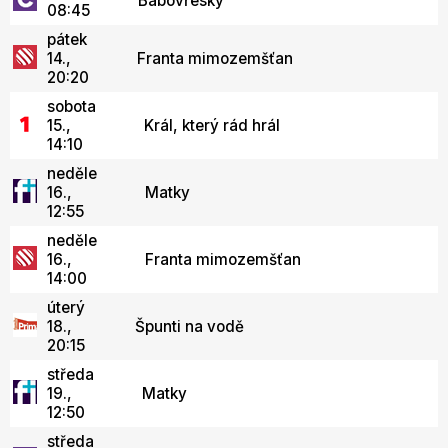
Babovřesky
08:45
pátek
14.,
Franta mimozemšťan
20:20
sobota
15.,
Král, který rád hrál
14:10
neděle
16.,
Matky
12:55
neděle
16.,
Franta mimozemšťan
14:00
úterý
18.,
Špunti na vodě
20:15
středa
19.,
Matky
12:50
středa