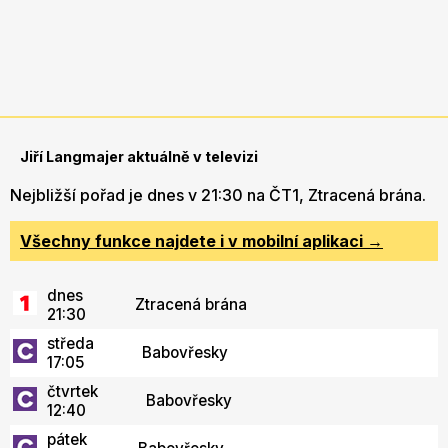
Jiří Langmajer aktuálně v televizi
Nejbližší pořad je dnes v 21:30 na ČT1, Ztracená brána.
Všechny funkce najdete i v mobilní aplikaci →
dnes
Ztracená brána
21:30
středa
Babovřesky
17:05
čtvrtek
Babovřesky
12:40
pátek