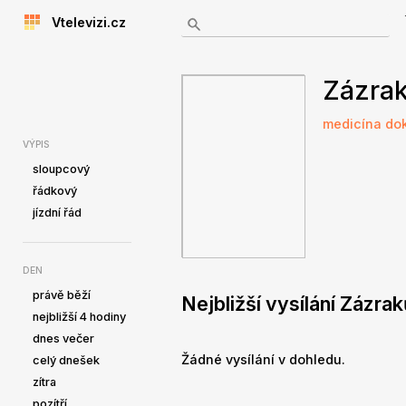
Vtelevizi.cz
Zázrak
medicína
do
VÝPIS
sloupcový
řádkový
jízdní řád
DEN
právě běží
Nejbližší vysílání Zázra
nejbližší 4 hodiny
dnes večer
Žádné vysílání v dohledu.
celý dnešek
zítra
pozítří