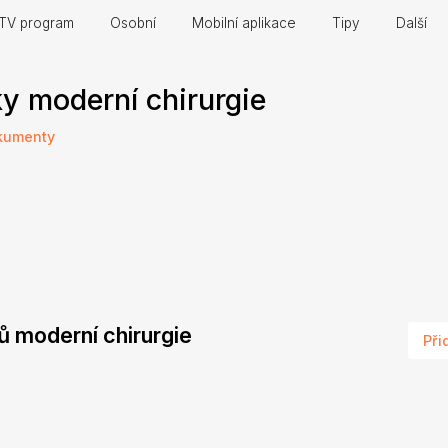
TV program
Osobní
Mobilní aplikace
Tipy
Další
y moderní chirurgie
kumenty
ků moderní chirurgie
Při