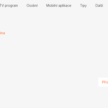
TV program
Osobní
Mobilní aplikace
Tipy
Další
ína
Při