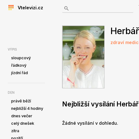
Vtelevizi.cz
Herbář
zdraví
medic
VÝPIS
sloupcový
řádkový
jízdní řád
DEN
právě běží
Nejbližší vysílání Herbář
nejbližší 4 hodiny
dnes večer
Žádné vysílání v dohledu.
celý dnešek
zítra
pozítří