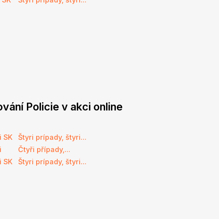
vání Policie v akci online
i SK
Štyri prípady, štyri...
i
Čtyři případy,...
i SK
Štyri prípady, štyri...