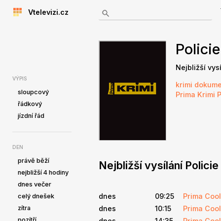
Vtelevizi.cz
Policie
Nejbližší vys
VÝPIS
krimi
dokume
sloupcový
Prima Krimi
P
řádkový
jízdní řád
DEN
právě běží
Nejbližší vysílání Policie
nejbližší 4 hodiny
dnes večer
dnes
09:25
Prima Cool
celý dnešek
zítra
dnes
10:15
Prima Cool
pozítří
dnes
14:35
Prima Cool