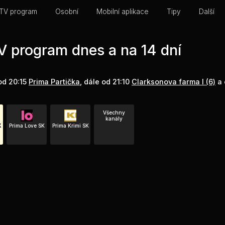
TV program
Osobní
Mobilní aplikace
Tipy
Další
V program dnes a na 14 dní
od 20:15
Prima Partička
, dále od 21:10
Clarksonova farma I (6)
a 
Všechny
kanály
K
Prima Love SK
Prima Krimi SK