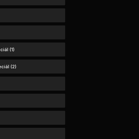
iál (1)
ciál (2)