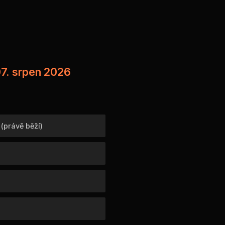
07. srpen 2026
l
(právě běží)