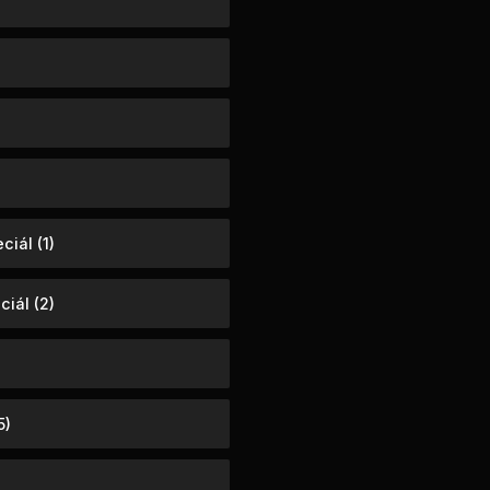
iál (1)
iál (2)
5)