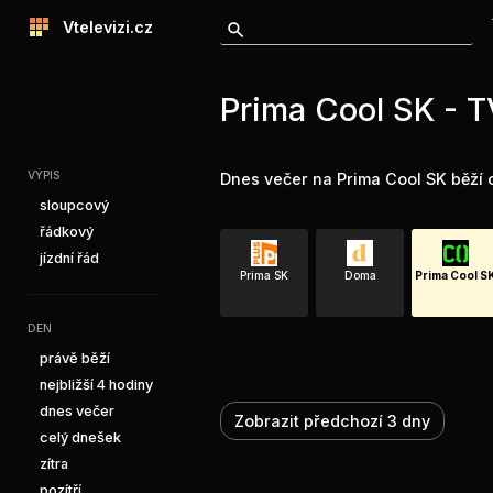
Vtelevizi.cz
Prima Cool SK - T
VÝPIS
Dnes večer na Prima Cool SK běží 
sloupcový
řádkový
jízdní řád
Prima SK
Doma
Prima Cool S
DEN
právě běží
nejbližší 4 hodiny
dnes večer
Zobrazit předchozí 3 dny
celý dnešek
zítra
pozítří