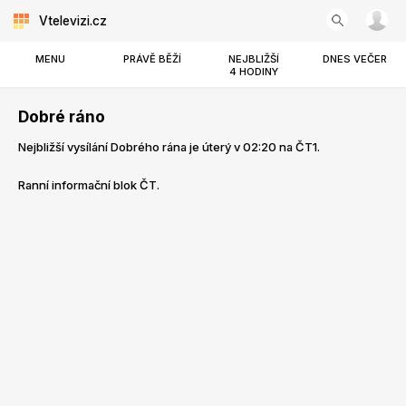
Vtelevizi.cz
MENU
PRÁVĚ BĚŽÍ
NEJBLIŽŠÍ
DNES VEČER
4 HODINY
Dobré ráno
Nejbližší vysílání Dobrého rána je úterý v 02:20 na ČT1.
Ranní informační blok ČT.