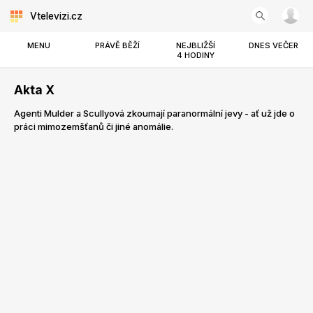
Vtelevizi.cz
MENU
PRÁVĚ BĚŽÍ
NEJBLIŽŠÍ
DNES VEČER
4 HODINY
Akta X
Agenti Mulder a Scullyová zkoumají paranormální jevy - ať už jde o
práci mimozemšťanů či jiné anomálie.