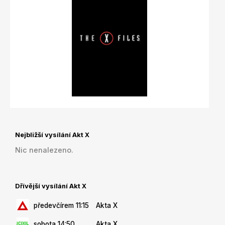
Nejbližší vysílání Akt X
Nic nenalezeno.
Dřívější vysílání Akt X
předevčírem 11:15
Akta X
sobota 14:50
Akta X