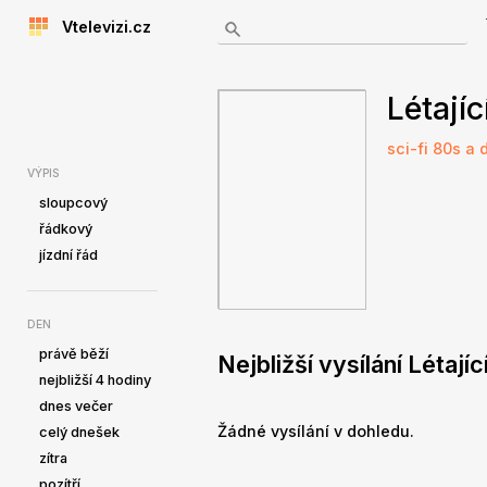
Vtelevizi.cz
Létajíc
sci-fi
80s a 
VÝPIS
sloupcový
řádkový
jízdní řád
DEN
právě běží
Nejbližší vysílání Létají
nejbližší 4 hodiny
dnes večer
Žádné vysílání v dohledu.
celý dnešek
zítra
pozítří