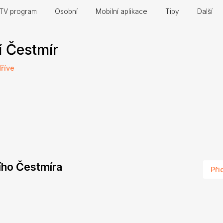
TV program
Osobní
Mobilní aplikace
Tipy
Další
í Čestmír
dříve
cího Čestmíra
Při