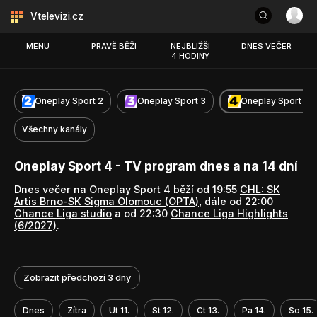
Vtelevizi.cz
MENU
PRÁVĚ BĚŽÍ
NEJBLIŽŠÍ
DNES VEČER
4 HODINY
Oneplay Sport 2
Oneplay Sport 3
Oneplay Sport 4
Všechny kanály
Oneplay Sport 4 - TV program dnes a na 14 dní
Dnes večer na Oneplay Sport 4 běží od 19:55
CHL: SK
Artis Brno-SK Sigma Olomouc (OPTA)
, dále od 22:00
Chance Liga studio
a od 22:30
Chance Liga Highlights
(6/2027)
.
Zobrazit předchozí 3 dny
Dnes
Zítra
Ut 11.
St 12.
Ct 13.
Pa 14.
So 15.