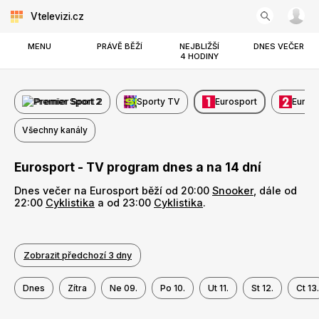
Vtelevizi.cz
MENU
PRÁVĚ BĚŽÍ
NEJBLIŽŠÍ
DNES VEČER
4 HODINY
Premier Sport 2
Sporty TV
Eurosport
Euros
Všechny kanály
Eurosport - TV program dnes a na 14 dní
Dnes večer na Eurosport běží od 20:00
Snooker
, dále od
22:00
Cyklistika
a od 23:00
Cyklistika
.
Zobrazit předchozí 3 dny
Dnes
Zítra
Ne 09.
Po 10.
Ut 11.
St 12.
Ct 13.