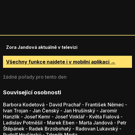
Zora Jandová aktuálně v televizi
Všechny funkce najdete i v mobilní aplikaci →
žádné pořady pro tento den
Související osobnosti
Barbora Kodetová
-
David Prachař
-
František Němec
-
Ivan Trojan
-
Jan Čenský
-
Jan Hrušínský
-
Jaromír
Hanzlík
-
Josef Kemr
-
Josef Vinklář
-
Květa Fialová
-
Ladislav Potměšil
-
Marek Eben
-
Marta Jandová
-
Petr
Štěpánek
-
Radek Brzobohatý
-
Radovan Lukavský
-
Rudolf Hrušínský
-
Zdeněk Merta