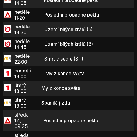
Poslední propadne peklu
14:05
neděle
Poslední propadne peklu
11:20
neděle
Území bílých králů (5)
13:30
neděle
Území bílých králů (6)
14:45
neděle
Smrt v sedle (ST)
22:00
pondělí
My z konce světa
13:00
úterý
My z konce světa
13:00
úterý
Spanilá jízda
18:00
středa
12.,
Poslední propadne peklu
09:35
středa