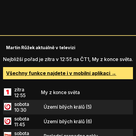
Martin Růžek aktuálně v televizi
Nejbližší pořad je zítra v 12:55 na ČT1, My z konce světa.
Všechny funkce najdete i v mobilní aplikaci →
zítra
My z konce světa
12:55
sobota
Území bílých králů (5)
10:30
sobota
Území bílých králů (6)
11:45
sobota