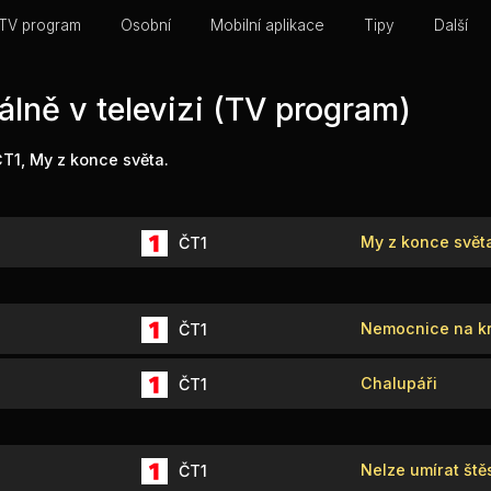
TV program
Osobní
Mobilní aplikace
Tipy
Další
álně v televizi (TV program)
ČT1, My z konce světa.
My z konce svět
ČT1
Nemocnice na kr
ČT1
Chalupáři
ČT1
Nelze umírat ště
ČT1