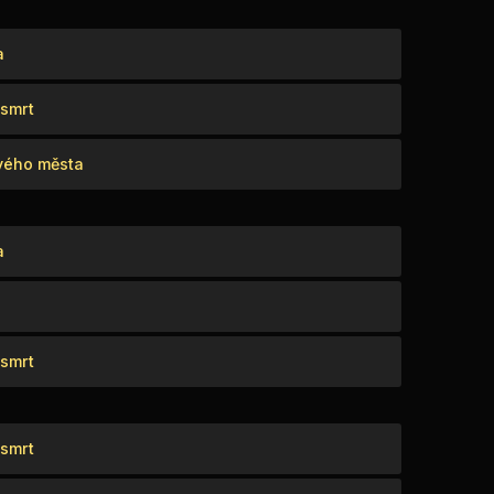
a
smrt
vého města
a
smrt
smrt