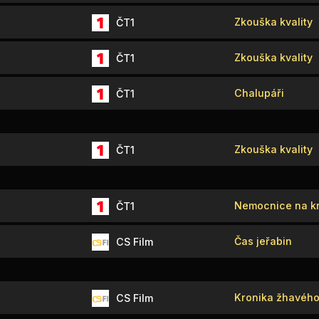
Zkouška kvality
ČT1
Zkouška kvality
ČT1
Chalupáři
ČT1
Zkouška kvality
ČT1
Nemocnice na kr
ČT1
Čas jeřabin
CS Film
Kronika žhavého
CS Film