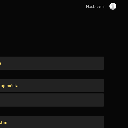
Nastavení
a
aji města
stím