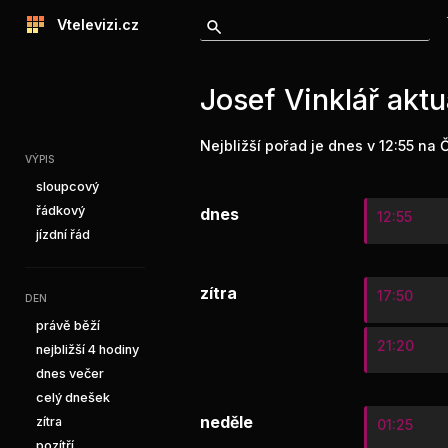
Vtelevizi.cz
Josef Vinklář aktu
Nejbližší pořad je dnes v 12:55 na 
VÝPIS
sloupcový
řádkový
dnes
12:55
jízdní řád
zítra
17:50
DEN
právě běží
21:20
nejbližší 4 hodiny
dnes večer
celý dnešek
neděle
zítra
01:25
pozítří