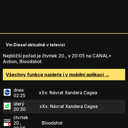
Vin Diesel aktuálně v televizi
Nejbližší pořad je čtvrtek 20., v 20:05 na CANAL+
Action, Bloodshot.
Všechny funkce najdete i v mobilní aplikaci →
dnes
xXx: Návrat Xandera Cagea
02:25
úterý
xXx: Návrat Xandera Cagea
20:30
čtvrtek
20.,
Bloodshot