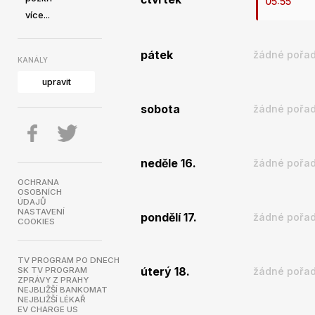
05:55
více...
pátek
žádné pořad
KANÁLY
upravit
sobota
žádné pořad
neděle 16.
žádné pořad
OCHRANA
OSOBNÍCH
ÚDAJŮ
NASTAVENÍ
pondělí 17.
žádné pořad
COOKIES
TV PROGRAM PO DNECH
SK TV PROGRAM
úterý 18.
žádné pořad
ZPRÁVY Z PRAHY
NEJBLIŽŠÍ BANKOMAT
NEJBLIŽŠÍ LÉKAŘ
EV CHARGE US