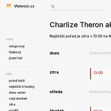
Vtelevizi.cz
Charlize Theron ak
Nejbližší pořad je zítra v 13:00 na
VÝPIS
sloupcový
řádkový
dnes
žádné pořad
jízdní řád
zítra
13:00
DEN
právě běží
nejbližší 4 hodiny
středa
žádné pořad
dnes večer
celý dnešek
zítra
pozítří
čtvrtek