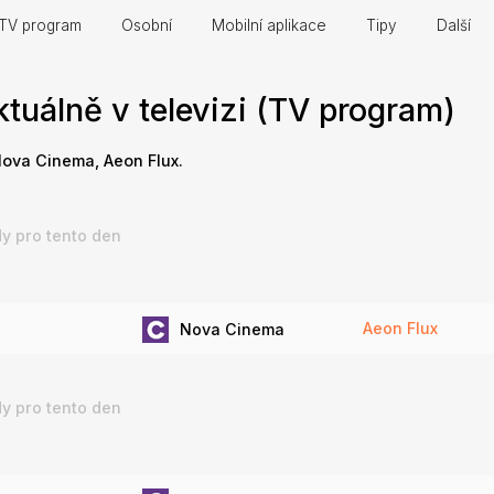
TV program
Osobní
Mobilní aplikace
Tipy
Další
tuálně v televizi (TV program)
 Nova Cinema, Aeon Flux.
y pro tento den
Aeon Flux
Nova Cinema
y pro tento den