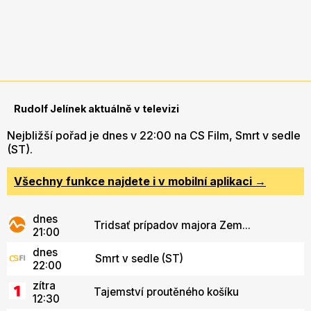
Rudolf Jelínek aktuálně v televizi
Nejbližší pořad je dnes v 22:00 na CS Film, Smrt v sedle
(ST).
Všechny funkce najdete i v mobilní aplikaci →
dnes
Tridsať prípadov majora Zem...
21:00
dnes
Smrt v sedle (ST)
22:00
zítra
Tajemství proutěného košíku
12:30