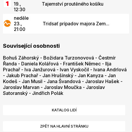
19.,
Tajemství proutěného košíku
12:30
neděle
23.,
Tridsať prípadov majora Zem...
21:00
Související osobnosti
Bohuš Záhorský
-
Božidara Turzonovová
-
Čestmír
Řanda
-
Daniela Kolářová
-
František Němec
-
Ilja
Prachař
-
Iva Janžurová
-
Ivan Vyskočil
-
Ivana Andrlová
-
Jakub Prachař
-
Jan Hrušínský
-
Jan Kanyza
-
Jan
Kodeš
-
Jan Musil
-
Jana Švandová
-
Jaroslav Hašek
-
Jaroslav Marvan
-
Jaroslav Moučka
-
Jaroslav
Satoranský
-
Jindřich Polák
KATALOG LIDÍ
ZPĚT NA HLAVNÍ STRÁNKU