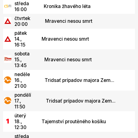
středa
Kronika žhavého léta
16:00
čtvrtek
Mravenci nesou smrt
20:00
pátek
14.,
Mravenci nesou smrt
16:15
sobota
15.,
Mravenci nesou smrt
13:45
neděle
16.,
Tridsať prípadov majora Zem...
21:00
pondělí
17.,
Tridsať prípadov majora Zem...
11:50
úterý
18.,
Tajemství proutěného košíku
12:30
středa