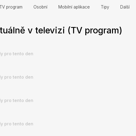
TV program
Osobní
Mobilní aplikace
Tipy
Další
tuálně v televizi (TV program)
y pro tento den
y pro tento den
y pro tento den
y pro tento den