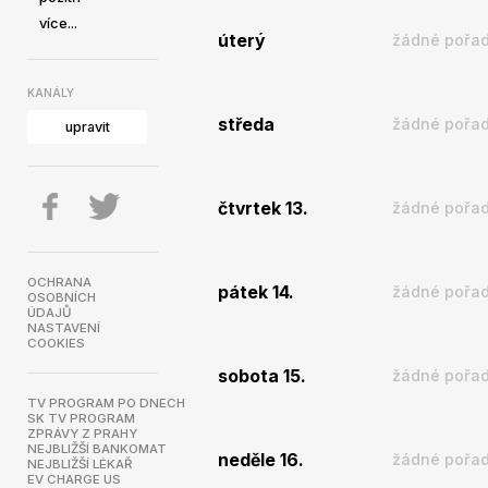
více...
úterý
žádné pořad
KANÁLY
středa
žádné pořad
upravit
čtvrtek 13.
žádné pořad
OCHRANA
pátek 14.
žádné pořad
OSOBNÍCH
ÚDAJŮ
NASTAVENÍ
COOKIES
sobota 15.
žádné pořad
TV PROGRAM PO DNECH
SK TV PROGRAM
ZPRÁVY Z PRAHY
NEJBLIŽŠÍ BANKOMAT
neděle 16.
žádné pořad
NEJBLIŽŠÍ LÉKAŘ
EV CHARGE US