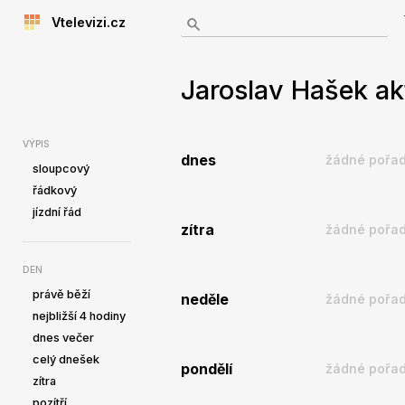
Vtelevizi.cz
Jaroslav Hašek ak
VÝPIS
dnes
žádné pořad
sloupcový
řádkový
jízdní řád
zítra
žádné pořad
DEN
právě běží
neděle
žádné pořad
nejbližší 4 hodiny
dnes večer
celý dnešek
pondělí
žádné pořad
zítra
pozítří