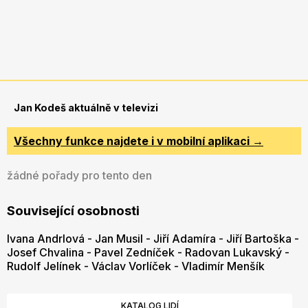
Jan Kodeš aktuálně v televizi
Všechny funkce najdete i v mobilní aplikaci →
žádné pořady pro tento den
Související osobnosti
Ivana Andrlová
-
Jan Musil
-
Jiří Adamíra
-
Jiří Bartoška
-
Josef Chvalina
-
Pavel Zedníček
-
Radovan Lukavský
-
Rudolf Jelínek
-
Václav Vorlíček
-
Vladimír Menšík
KATALOG LIDÍ