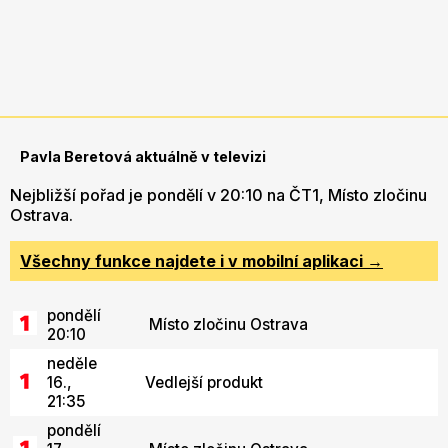
Pavla Beretová aktuálně v televizi
Nejbližší pořad je pondělí v 20:10 na ČT1, Místo zločinu
Ostrava.
Všechny funkce najdete i v mobilní aplikaci →
pondělí
Místo zločinu Ostrava
20:10
neděle
16.,
Vedlejší produkt
21:35
pondělí