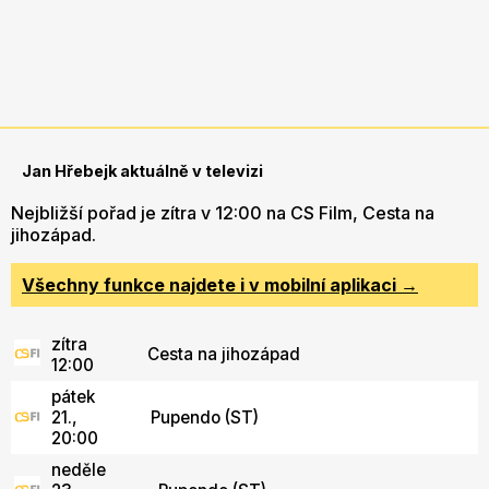
Jan Hřebejk aktuálně v televizi
Nejbližší pořad je zítra v 12:00 na CS Film, Cesta na
jihozápad.
Všechny funkce najdete i v mobilní aplikaci →
zítra
Cesta na jihozápad
12:00
pátek
21.,
Pupendo (ST)
20:00
neděle