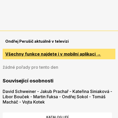
Ondřej Perušič aktuálně v televizi
Všechny funkce najdete i v mobilní aplikaci →
žádné pořady pro tento den
Související osobnosti
David Schweiner
-
Jakub Prachař
-
Kateřina Siniaková
-
Libor Bouček
-
Martin Fuksa
-
Ondřej Sokol
-
Tomáš
Macháč
-
Vojta Kotek
KATALOG LIDÍ