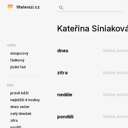
Vtelevizi.cz
Kateřina Siniaková
VÝPIS
dnes
žádné pořad
sloupcový
řádkový
jízdní řád
zítra
žádné pořad
DEN
právě běží
neděle
žádné pořad
nejbližší 4 hodiny
dnes večer
celý dnešek
pondělí
žádné pořad
zítra
pozítří