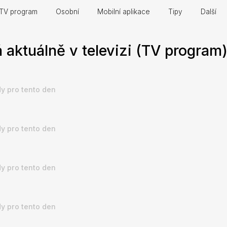
TV program
Osobní
Mobilní aplikace
Tipy
Další
 aktuálně v televizi (TV program
y pro tento den
y pro tento den
y pro tento den
y pro tento den