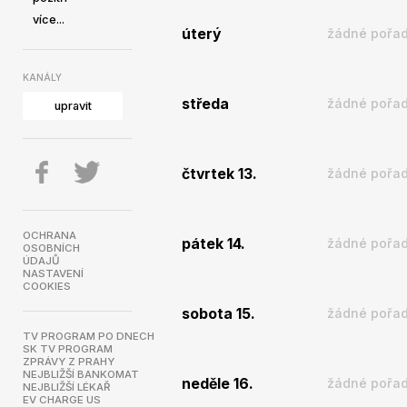
více...
úterý
žádné pořad
KANÁLY
středa
žádné pořad
upravit
čtvrtek 13.
žádné pořad
OCHRANA
pátek 14.
žádné pořad
OSOBNÍCH
ÚDAJŮ
NASTAVENÍ
COOKIES
sobota 15.
žádné pořad
TV PROGRAM PO DNECH
SK TV PROGRAM
ZPRÁVY Z PRAHY
NEJBLIŽŠÍ BANKOMAT
neděle 16.
žádné pořad
NEJBLIŽŠÍ LÉKAŘ
EV CHARGE US