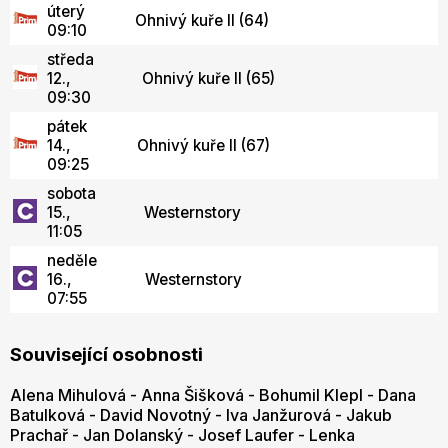
úterý
Ohnivý kuře II (64)
09:10
středa
12.,
Ohnivý kuře II (65)
09:30
pátek
14.,
Ohnivý kuře II (67)
09:25
sobota
15.,
Westernstory
11:05
neděle
16.,
Westernstory
07:55
Související osobnosti
Alena Mihulová
-
Anna Šišková
-
Bohumil Klepl
-
Dana
Batulková
-
David Novotný
-
Iva Janžurová
-
Jakub
Prachař
-
Jan Dolanský
-
Josef Laufer
-
Lenka