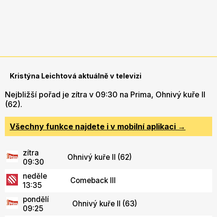
Kristýna Leichtová aktuálně v televizi
Nejbližší pořad je zítra v 09:30 na Prima, Ohnivý kuře II
(62).
Všechny funkce najdete i v mobilní aplikaci →
zítra
Ohnivý kuře II (62)
09:30
neděle
Comeback III
13:35
pondělí
Ohnivý kuře II (63)
09:25