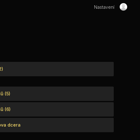
Nastavení
2)
ů (5)
ů (6)
ova dcera