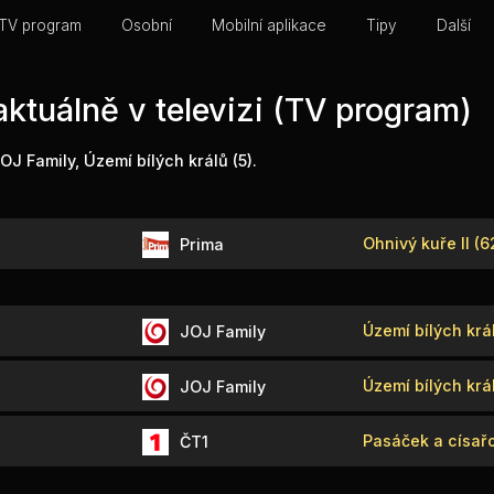
TV program
Osobní
Mobilní aplikace
Tipy
Další
ktuálně v televizi (TV program)
JOJ Family, Území bílých králů (5).
Ohnivý kuře II (6
Prima
Území bílých král
JOJ Family
Území bílých král
JOJ Family
Pasáček a císař
ČT1