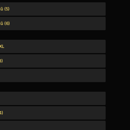
ů (5)
ů (6)
XXL
3)
4)