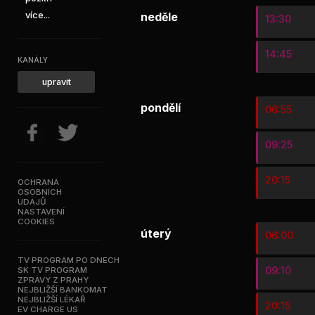
více...
neděle
13:30
14:45
KANÁLY
upravit
pondělí
06:55
09:25
20:15
OCHRANA
OSOBNÍCH
ÚDAJŮ
NASTAVENÍ
COOKIES
úterý
06:00
TV PROGRAM PO DNECH
09:10
SK TV PROGRAM
ZPRÁVY Z PRAHY
NEJBLIŽŠÍ BANKOMAT
NEJBLIŽŠÍ LÉKAŘ
20:15
EV CHARGE US