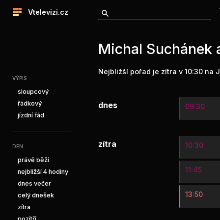
Vtelevizi.cz
Michal Suchánek a
Nejbližší pořad je zítra v 10:30 na 
VÝPIS
sloupcový
řádkový
dnes
09:30
jízdní řád
zítra
10:30
DEN
právě běží
11:45
nejbližší 4 hodiny
dnes večer
13:50
celý dnešek
zítra
pozítří