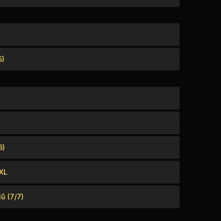
5)
6)
XXL
ů (7/7)