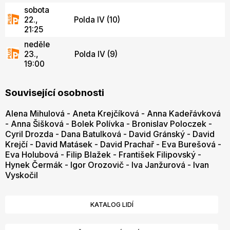
sobota
22.,
Polda IV (10)
21:25
neděle
23.,
Polda IV (9)
19:00
Související osobnosti
Alena Mihulová
-
Aneta Krejčíková
-
Anna Kadeřávková
-
Anna Šišková
-
Bolek Polívka
-
Bronislav Poloczek
-
Cyril Drozda
-
Dana Batulková
-
David Gránský
-
David
Krejčí
-
David Matásek
-
David Prachař
-
Eva Burešová
-
Eva Holubová
-
Filip Blažek
-
František Filipovský
-
Hynek Čermák
-
Igor Orozovič
-
Iva Janžurová
-
Ivan
Vyskočil
KATALOG LIDÍ