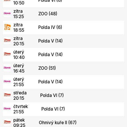
Polda VI (6)
10:50
zítra
ZOO (48)
15:25
zítra
Polda IV (6)
18:55
zítra
Polda V (14)
20:15
úterý
Polda V (14)
10:40
úterý
ZOO (51)
16:45
úterý
Polda V (14)
21:55
středa
Polda VI (7)
20:15
čtvrtek
Polda VI (7)
21:55
pátek
Ohnivý kuře II (67)
09:25