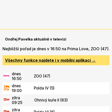
Ondřej Pavelka aktuálně v televizi
Nejbližší pořad je dnes v 16:50 na Prima Love, ZOO (47).
Všechny funkce najdete i v mobilní aplikaci →
dnes
ZOO (47)
16:50
dnes
Polda IV (5)
19:00
zítra
Ohnivý kuře II (63)
09:25
zítra