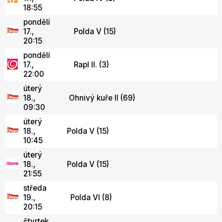
18:55
pondělí
17.,
Polda V (15)
20:15
pondělí
17.,
Rapl II. (3)
22:00
úterý
18.,
Ohnivý kuře II (69)
09:30
úterý
18.,
Polda V (15)
10:45
úterý
18.,
Polda V (15)
21:55
středa
19.,
Polda VI (8)
20:15
čtvrtek