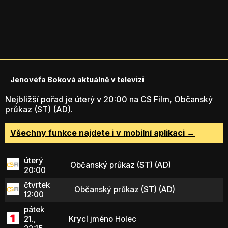
Jenovéfa Boková aktuálně v televizi
Nejbližší pořad je úterý v 20:00 na CS Film, Občanský
průkaz (ST) (AD).
Všechny funkce najdete i v mobilní aplikaci →
úterý
Občanský průkaz (ST) (AD)
20:00
čtvrtek
Občanský průkaz (ST) (AD)
12:00
pátek
21.,
Krycí jméno Holec