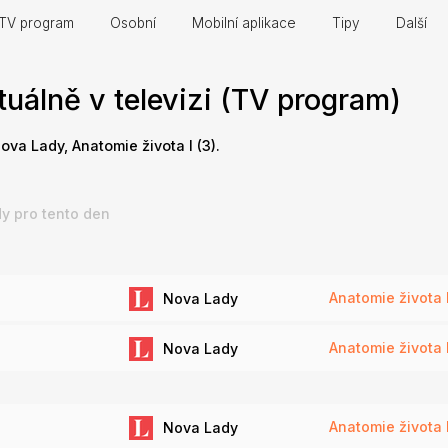
TV program
Osobní
Mobilní aplikace
Tipy
Další
tuálně v televizi (TV program)
Nova Lady, Anatomie života I (3).
y pro tento den
Anatomie života I
Nova Lady
Anatomie života I
Nova Lady
Anatomie života I
Nova Lady