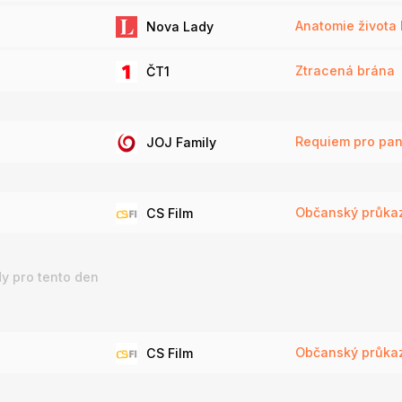
Anatomie života I
Nova Lady
Ztracená brána
ČT1
Requiem pro pa
JOJ Family
Občanský průkaz
CS Film
y pro tento den
Občanský průkaz
CS Film