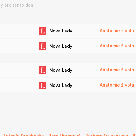
y pro tento den
Anatomie života I
Nova Lady
Anatomie života I
Nova Lady
Anatomie života I
Nova Lady
Anatomie života I
Nova Lady
-
Antonín Procházka
-
Bára Hrzánová
-
Barbora Munzarová
-
B