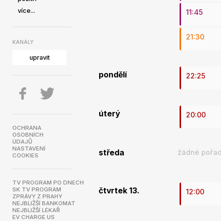
více...
11:45
21:30
KANÁLY
upravit
pondělí
22:25
úterý
20:00
OCHRANA
OSOBNÍCH
ÚDAJŮ
NASTAVENÍ
středa
žádné pořad
COOKIES
TV PROGRAM PO DNECH
SK TV PROGRAM
čtvrtek 13.
12:00
ZPRÁVY Z PRAHY
NEJBLIŽŠÍ BANKOMAT
NEJBLIŽŠÍ LÉKAŘ
EV CHARGE US