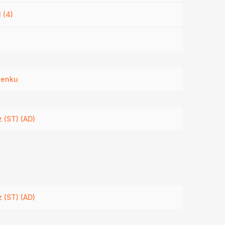
 (4)
nenku
 (ST) (AD)
 (ST) (AD)