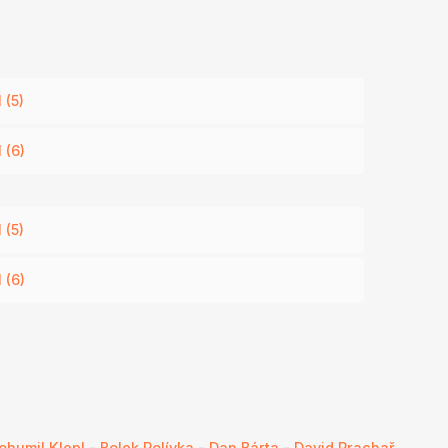
 (5)
 (6)
 (5)
 (6)
ohumil Klepl
-
Bolek Polívka
-
Dan Bárta
-
David Prachař