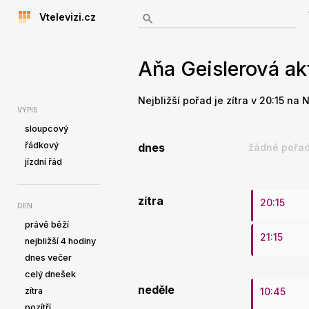
Vtelevizi.cz
Aňa Geislerová ak
Nejbližší pořad je zítra v 20:15 na 
VÝPIS
sloupcový
řádkový
dnes
žádné pořad
jízdní řád
zítra
20:15
DEN
právě běží
21:15
nejbližší 4 hodiny
dnes večer
celý dnešek
neděle
zítra
10:45
pozítří