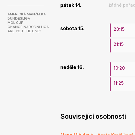
pátek 14.
žádné pořad
AMERICKÁ MANŽELKA
BUNDESLIGA
MOL CUP
CHANCE NÁRODNÍ LIGA
sobota 15.
20:15
ARE YOU THE ONE?
21:15
neděle 16.
10:20
11:25
Související osobnosti
Alena Mihulová
-
Aneta Krejčíková