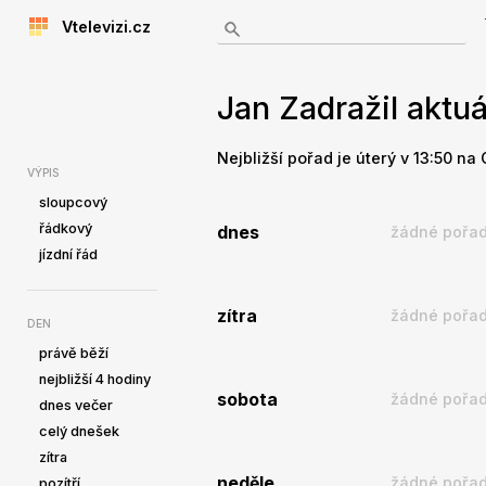
Vtelevizi.cz
Jan Zadražil aktuá
Nejbližší pořad je úterý v 13:50 na 
VÝPIS
sloupcový
řádkový
dnes
žádné pořad
jízdní řád
zítra
žádné pořad
DEN
právě běží
nejbližší 4 hodiny
sobota
žádné pořad
dnes večer
celý dnešek
zítra
neděle
žádné pořad
pozítří