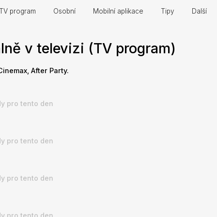
TV program
Osobní
Mobilní aplikace
Tipy
Další
lně v televizi (TV program)
Cinemax, After Party.
y pro tento den
y pro tento den
y pro tento den
y pro tento den