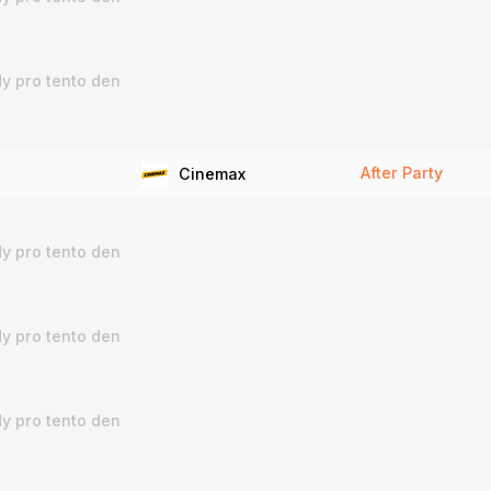
y pro tento den
After Party
Cinemax
y pro tento den
y pro tento den
y pro tento den