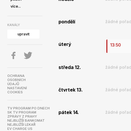
více...
pondělí
žádné pořad
KANÁLY
upravit
úterý
13:50
středa 12.
žádné pořad
OCHRANA
OSOBNÍCH
ÚDAJŮ
NASTAVENÍ
čtvrtek 13.
žádné pořad
COOKIES
TV PROGRAM PO DNECH
pátek 14.
žádné pořad
SK TV PROGRAM
ZPRÁVY Z PRAHY
NEJBLIŽŠÍ BANKOMAT
NEJBLIŽŠÍ LÉKAŘ
EV CHARGE US