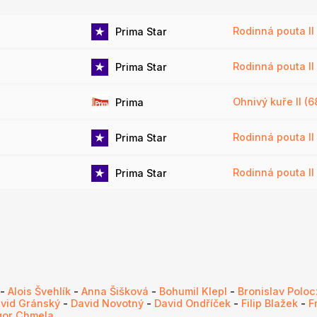
Rodinná pouta II 
Prima Star
Rodinná pouta II 
Prima Star
Ohnivý kuře II (6
Prima
Rodinná pouta II
Prima Star
Rodinná pouta II 
Prima Star
-
Alois Švehlík
-
Anna Šišková
-
Bohumil Klepl
-
Bronislav Polo
vid Gránský
-
David Novotný
-
David Ondříček
-
Filip Blažek
-
F
gor Chmela