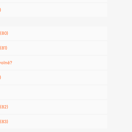
)
(80)
(81)
volně?
)
ů
(82)
(83)