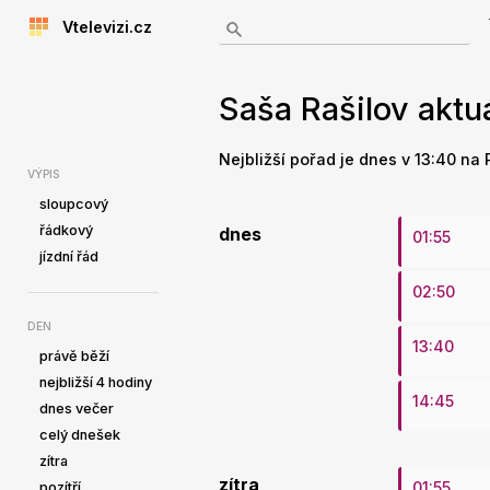
Vtelevizi.cz
Saša Rašilov aktuá
Nejbližší pořad je dnes v 13:40 na P
VÝPIS
sloupcový
řádkový
dnes
01:55
jízdní řád
02:50
DEN
13:40
právě běží
nejbližší 4 hodiny
14:45
dnes večer
celý dnešek
zítra
zítra
01:55
pozítří