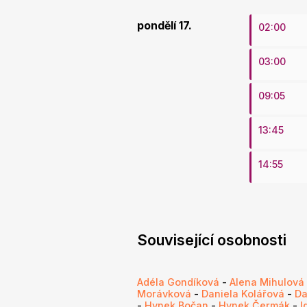
pondělí 17.
02:00
03:00
09:05
13:45
14:55
Související osobnosti
Adéla Gondíková
-
Alena Mihulová
Morávková
-
Daniela Kolářová
-
Da
-
Hynek Bočan
-
Hynek Čermák
-
I