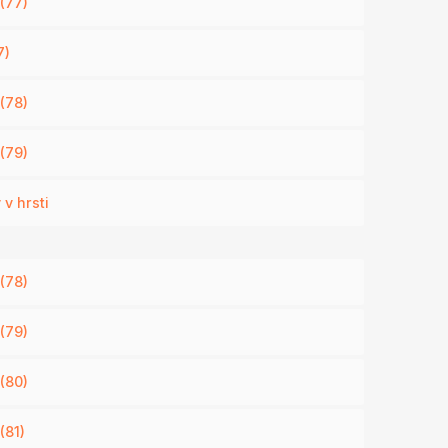
(77)
7)
(78)
(79)
v hrsti
(78)
(79)
(80)
(81)