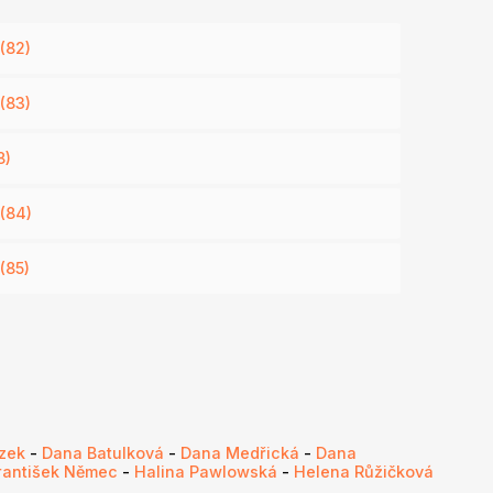
(82)
(83)
8)
 (84)
(85)
czek
-
Dana Batulková
-
Dana Medřická
-
Dana
rantišek Němec
-
Halina Pawlowská
-
Helena Růžičková