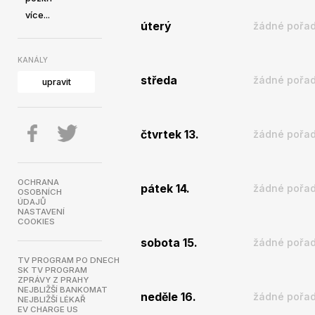
více...
úterý
žádné pořad
KANÁLY
středa
žádné pořad
upravit
čtvrtek 13.
žádné pořad
OCHRANA
pátek 14.
žádné pořad
OSOBNÍCH
ÚDAJŮ
NASTAVENÍ
COOKIES
sobota 15.
žádné pořad
TV PROGRAM PO DNECH
SK TV PROGRAM
ZPRÁVY Z PRAHY
NEJBLIŽŠÍ BANKOMAT
neděle 16.
žádné pořad
NEJBLIŽŠÍ LÉKAŘ
EV CHARGE US