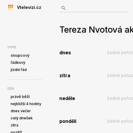
Vtelevizi.cz
Tereza Nvotová ak
VÝPIS
dnes
žádné pořad
sloupcový
řádkový
jízdní řád
zítra
žádné pořad
DEN
právě běží
neděle
žádné pořad
nejbližší 4 hodiny
dnes večer
celý dnešek
pondělí
žádné pořad
zítra
pozítří