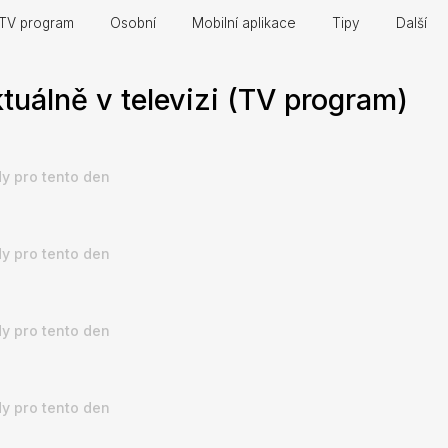
TV program
Osobní
Mobilní aplikace
Tipy
Další
tuálně v televizi (TV program)
y pro tento den
y pro tento den
y pro tento den
y pro tento den