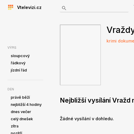
Vtelevizi.cz
Vražd
krimi
dokume
VÝPIS
sloupcový
řádkový
jízdní řád
DEN
právě běží
Nejbližší vysílání Vraž
nejbližší 4 hodiny
dnes večer
Žádné vysílání v dohledu.
celý dnešek
zítra
pozítří