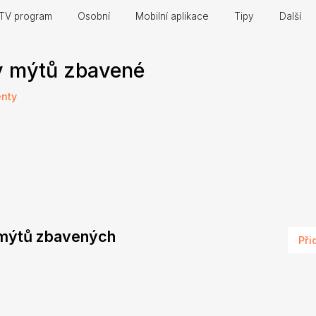
TV program
Osobní
Mobilní aplikace
Tipy
Další
y mýtů zbavené
nty
d mýtů zbavených
Při