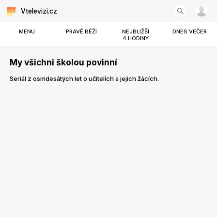
Vtelevizi.cz
MENU
PRÁVĚ BĚŽÍ
NEJBLIŽŠÍ
DNES VEČER
4 HODINY
My všichni školou povinní
Seriál z osmdesátých let o učitelích a jejich žácích.