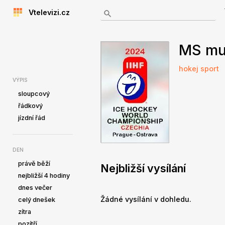
Vtelevizi.cz
MS mu
hokej
sport
VÝPIS
sloupcový
řádkový
jízdní řád
DEN
právě běží
Nejbližší vysílání
nejbližší 4 hodiny
dnes večer
Žádné vysílání v dohledu.
celý dnešek
zítra
pozítří