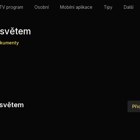
TV program
Osobní
Mobilní aplikace
Tipy
Další
 světem
kumenty
m světem
Při