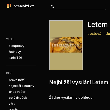
Vtelevizi.cz
Letem
cestování
do
VÝPIS
sloupcový
řádkový
jízdní řád
DEN
právě běží
Nejbližší vysílání Lete
nejbližší 4 hodiny
dnes večer
Žádné vysílání v dohledu.
celý dnešek
zítra
pozítří