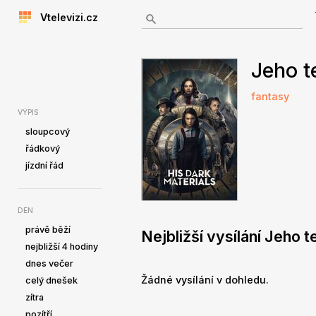
Vtelevizi.cz
Jeho 
fantasy
VÝPIS
sloupcový
řádkový
jízdní řád
DEN
právě běží
Nejbližší vysílání Jeho
nejbližší 4 hodiny
dnes večer
Žádné vysílání v dohledu.
celý dnešek
zítra
pozítří