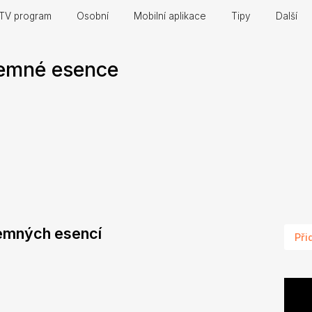
TV program
Osobní
Mobilní aplikace
Tipy
Další
temné esence
 temných esencí
Při