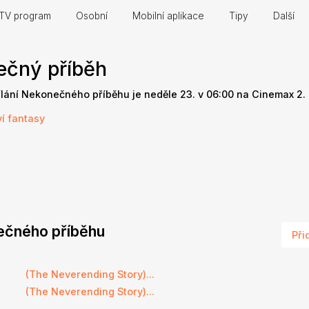
TV program
Osobní
Mobilní aplikace
Tipy
Další
ečný příběh
sílání Nekonečného příběhu je neděle 23. v 06:00 na Cinemax 2.
í
fantasy
nečného příběhu
Při
(The Neverending Story)...
(The Neverending Story)...