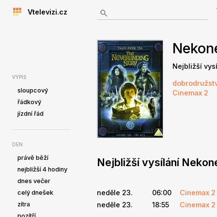
Vtelevizi.cz
Nekon
Nejbližší vy
VÝPIS
dobrodružstv
sloupcový
Cinemax 2
řádkový
jízdní řád
DEN
právě běží
Nejbližší vysílání Neko
nejbližší 4 hodiny
dnes večer
neděle 23.
06:00
Cinemax 2
celý dnešek
zítra
neděle 23.
18:55
Cinemax 2
pozítří