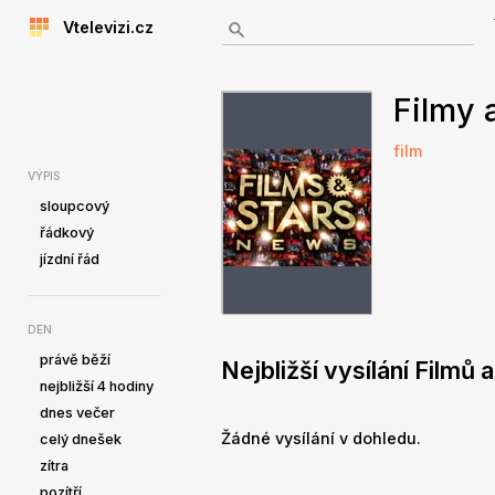
Vtelevizi.cz
Filmy 
film
VÝPIS
sloupcový
řádkový
jízdní řád
DEN
právě běží
Nejbližší vysílání Filmů
nejbližší 4 hodiny
dnes večer
Žádné vysílání v dohledu.
celý dnešek
zítra
pozítří