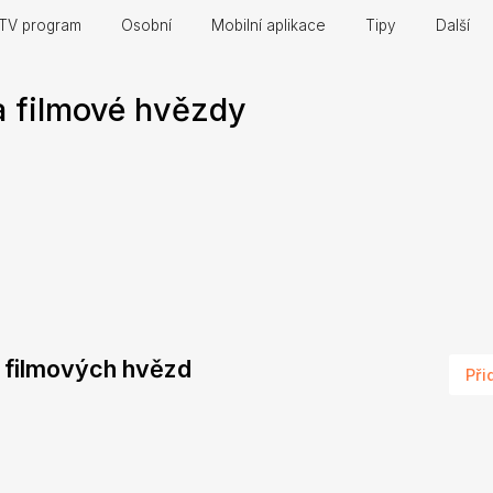
TV program
Osobní
Mobilní aplikace
Tipy
Další
a filmové hvězdy
 a filmových hvězd
Při