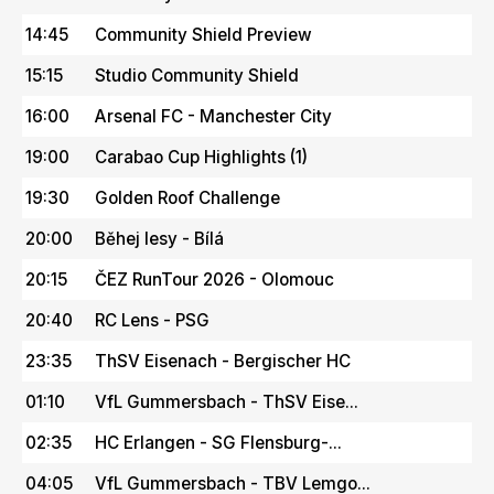
14:45
Community Shield Preview
15:15
Studio Community Shield
16:00
Arsenal FC - Manchester City
19:00
Carabao Cup Highlights (1)
19:30
Golden Roof Challenge
20:00
Běhej lesy - Bílá
20:15
ČEZ RunTour 2026 - Olomouc
20:40
RC Lens - PSG
23:35
ThSV Eisenach - Bergischer HC
01:10
VfL Gummersbach - ThSV Eise...
02:35
HC Erlangen - SG Flensburg-...
04:05
VfL Gummersbach - TBV Lemgo...