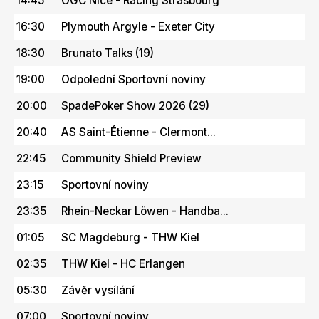
14:45
OGC Nice - Racing Strasbourg
16:30
Plymouth Argyle - Exeter City
18:30
Brunato Talks (19)
19:00
Odpolední Sportovní noviny
20:00
SpadePoker Show 2026 (29)
20:40
AS Saint-Étienne - Clermont...
22:45
Community Shield Preview
23:15
Sportovní noviny
23:35
Rhein-Neckar Löwen - Handba...
01:05
SC Magdeburg - THW Kiel
02:35
THW Kiel - HC Erlangen
05:30
Závěr vysílání
07:00
Sportovní noviny