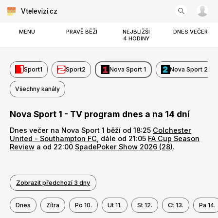
Vtelevizi.cz
MENU
PRÁVĚ BĚŽÍ
NEJBLIŽŠÍ
DNES VEČER
4 HODINY
Sport1
Sport2
Nova Sport 1
Nova Sport 2
Všechny kanály
Nova Sport 1 - TV program dnes a na 14 dní
Dnes večer na Nova Sport 1 běží od 18:25
Colchester
United - Southampton FC
, dále od 21:05
FA Cup Season
Review
a od 22:00
SpadePoker Show 2026 (28)
.
Zobrazit předchozí 3 dny
Dnes
Zítra
Po 10.
Ut 11.
St 12.
Ct 13.
Pa 14.