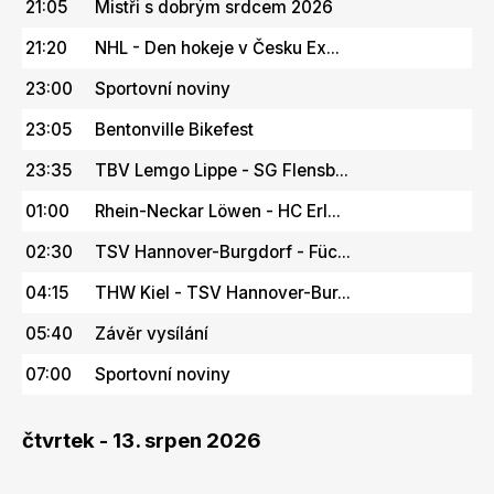
21:05
Mistři s dobrým srdcem 2026
21:20
NHL - Den hokeje v Česku Ex...
23:00
Sportovní noviny
23:05
Bentonville Bikefest
23:35
TBV Lemgo Lippe - SG Flensb...
01:00
Rhein-Neckar Löwen - HC Erl...
02:30
TSV Hannover-Burgdorf - Füc...
04:15
THW Kiel - TSV Hannover-Bur...
05:40
Závěr vysílání
07:00
Sportovní noviny
čtvrtek - 13. srpen 2026