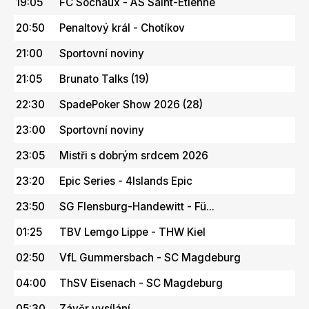
19:05
FC Sochaux - AS Saint-Étienne
20:50
Penaltový král - Chotíkov
21:00
Sportovní noviny
21:05
Brunato Talks (19)
22:30
SpadePoker Show 2026 (28)
23:00
Sportovní noviny
23:05
Mistři s dobrým srdcem 2026
23:20
Epic Series - 4Islands Epic
23:50
SG Flensburg-Handewitt - Fü...
01:25
TBV Lemgo Lippe - THW Kiel
02:50
VfL Gummersbach - SC Magdeburg
04:00
ThSV Eisenach - SC Magdeburg
05:30
Závěr vysílání