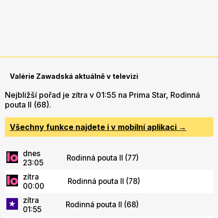
Valérie Zawadská aktuálně v televizi
Nejbližší pořad je zítra v 01:55 na Prima Star, Rodinná
pouta II (68).
Všechny funkce najdete i v mobilní aplikaci →
dnes
Rodinná pouta II (77)
23:05
zítra
Rodinná pouta II (78)
00:00
zítra
Rodinná pouta II (68)
01:55