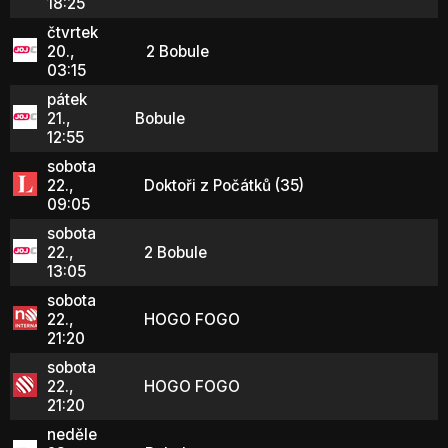
18:25
čtvrtek
20.,
2 Bobule
03:15
pátek
21.,
Bobule
12:55
sobota
22.,
Doktoři z Počátků (35)
09:05
sobota
22.,
2 Bobule
13:05
sobota
22.,
HOGO FOGO
21:20
sobota
22.,
HOGO FOGO
21:20
neděle