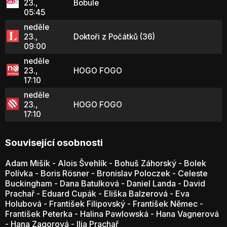
23.,
Bobule
05:45
neděle
23.,
Doktoři z Počátků (36)
09:00
neděle
23.,
HOGO FOGO
17:10
neděle
23.,
HOGO FOGO
17:10
Související osobnosti
Adam Mišík
-
Alois Švehlík
-
Bohuš Záhorský
-
Bolek
Polívka
-
Boris Rösner
-
Bronislav Poloczek
-
Celeste
Buckingham
-
Dana Batulková
-
Daniel Landa
-
David
Prachař
-
Eduard Cupák
-
Eliška Balzerová
-
Eva
Holubová
-
František Filipovský
-
František Němec
-
František Peterka
-
Halina Pawlowská
-
Hana Vagnerová
-
Hana Zagorová
-
Ilja Prachař