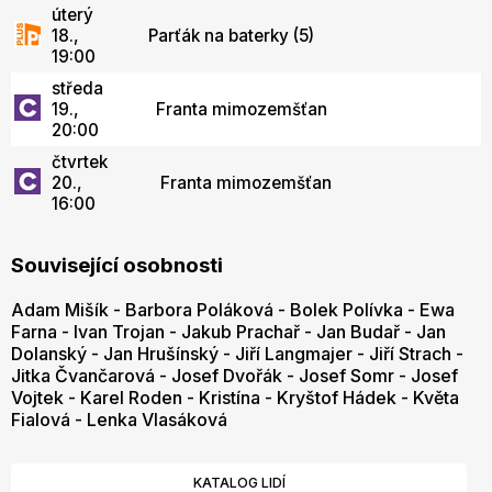
úterý
18.,
Parťák na baterky (5)
19:00
středa
19.,
Franta mimozemšťan
20:00
čtvrtek
20.,
Franta mimozemšťan
16:00
Související osobnosti
Adam Mišík
-
Barbora Poláková
-
Bolek Polívka
-
Ewa
Farna
-
Ivan Trojan
-
Jakub Prachař
-
Jan Budař
-
Jan
Dolanský
-
Jan Hrušínský
-
Jiří Langmajer
-
Jiří Strach
-
Jitka Čvančarová
-
Josef Dvořák
-
Josef Somr
-
Josef
Vojtek
-
Karel Roden
-
Kristína
-
Kryštof Hádek
-
Květa
Fialová
-
Lenka Vlasáková
KATALOG LIDÍ