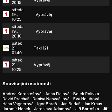
Vyprávěj
20:15
středa
19.,
Vyprávěj
10:25
středa
19.,
Vyprávěj
20:10
pátek
21.,
Taxi 121
01:40
pátek
21.,
Vyprávěj
10:25
Související osobnosti
Andrea Kerestešová
-
Anna Fialová
-
Bolek Polívka
-
David Prachař
-
Denisa Nesvačilová
-
Eva Holubová
-
Hana Vagnerová
-
Igor Bareš
-
Jan Budař
-
Jan Kraus
-
Jaromír Nosek
-
Jaroslava Adamová
-
Jiří Bartoška
-
Jiří