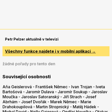
Petr Pelzer aktuálně v televizi
Všechny funkce najdete i v mobilní aplikaci →
žádné pořady pro tento den
Související osobnosti
Aňa Geislerová
-
František Němec
-
Ivan Trojan
-
Iveta
Bartošová
-
Jaromír Dulava
-
Jaromír Soukup
-
Jaroslav
Moučka
-
Jaroslav Satoranský
-
Jiří Strach
-
Josef
Abrhám
-
Josef Dvořák
-
Marek Němec
-
Marie
Drahokoupilová
-
Martin Stropnický
-
Matěj Hádek
-
Michal David
-
Nelly Gaierová
-
Ondřej Havelka
-
Otakar