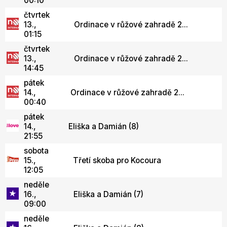
00:10
čtvrtek
13.,
Ordinace v růžové zahradě 2...
01:15
čtvrtek
13.,
Ordinace v růžové zahradě 2...
14:45
pátek
14.,
Ordinace v růžové zahradě 2...
00:40
pátek
14.,
Eliška a Damián (8)
21:55
sobota
15.,
Třetí skoba pro Kocoura
12:05
neděle
16.,
Eliška a Damián (7)
09:00
neděle