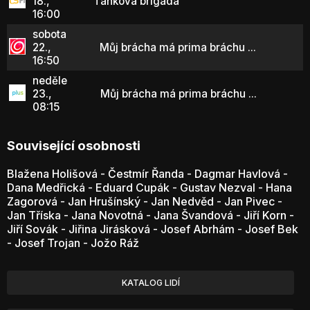
18.,
Tanková brigáda
16:00
sobota
22.,
Můj brácha má prima bráchu ...
16:50
neděle
23.,
Můj brácha má prima bráchu ...
08:15
Související osobnosti
Blažena Holišová
-
Čestmír Řanda
-
Dagmar Havlová
-
Dana Medřická
-
Eduard Cupák
-
Gustav Nezval
-
Hana
Zagorová
-
Jan Hrušínský
-
Jan Nedvěd
-
Jan Pivec
-
Jan Tříska
-
Jana Novotná
-
Jana Švandová
-
Jiří Korn
-
Jiří Sovák
-
Jiřina Jirásková
-
Josef Abrhám
-
Josef Bek
-
Josef Trojan
-
Jožo Ráž
KATALOG LIDÍ