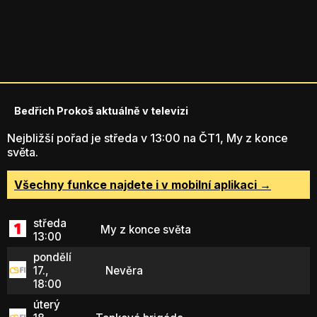
Bedřich Prokoš aktuálně v televizi
Nejbližší pořad je středa v 13:00 na ČT1, My z konce
světa.
Všechny funkce najdete i v mobilní aplikaci →
středa
My z konce světa
13:00
pondělí
17.,
Nevěra
18:00
úterý