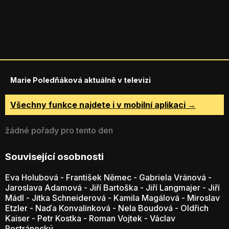
Marie Poledňáková aktuálně v televizi
Všechny funkce najdete i v mobilní aplikaci →
žádné pořady pro tento den
Související osobnosti
Eva Holubová
-
František Němec
-
Gabriela Vránová
-
Jaroslava Adamová
-
Jiří Bartoška
-
Jiří Langmajer
-
Jiří
Mádl
-
Jitka Schneiderová
-
Kamila Magálová
-
Miroslav
Etzler
-
Naďa Konvalinková
-
Nela Boudová
-
Oldřich
Kaiser
-
Petr Kostka
-
Roman Vojtek
-
Václav
Postránecký